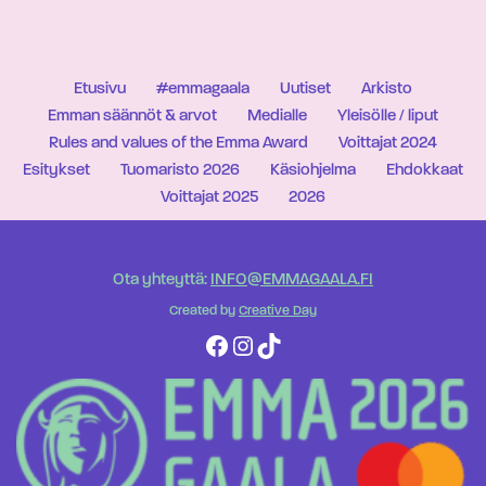
Etusivu
#emmagaala
Uutiset
Arkisto
Emman säännöt & arvot
Medialle
Yleisölle / liput
Rules and values of the Emma Award
Voittajat 2024
Esitykset
Tuomaristo 2026
Käsiohjelma
Ehdokkaat
Voittajat 2025
2026
Ota yhteyttä:
INFO@EMMAGAALA.FI
Created by
Creative Day