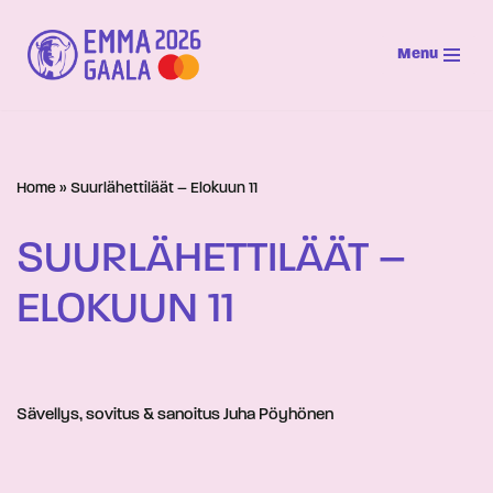
Menu
Siirry
suoraan
sisältöön
Home
»
Suurlähettiläät – Elokuun 11
SUURLÄHETTILÄÄT –
ELOKUUN 11
Sävellys, sovitus & sanoitus Juha Pöyhönen