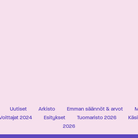
Uutiset
Arkisto
Emman säännöt & arvot
M
Voittajat 2024
Esitykset
Tuomaristo 2026
Käs
2026