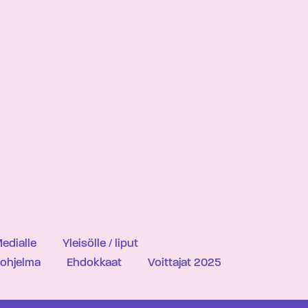
edialle
Yleisölle / liput
iohjelma
Ehdokkaat
Voittajat 2025