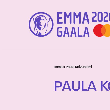
Siirry
suoraan
sisältöön
Home
»
Paula Koivuniemi
PAULA K