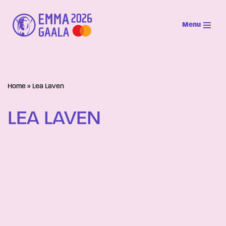
Menu
Siirry
suoraan
sisältöön
Home
»
Lea Laven
LEA LAVEN