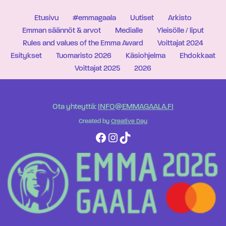
Etusivu
#emmagaala
Uutiset
Arkisto
Emman säännöt & arvot
Medialle
Yleisölle / liput
Rules and values of the Emma Award
Voittajat 2024
Esitykset
Tuomaristo 2026
Käsiohjelma
Ehdokkaat
Voittajat 2025
2026
Ota yhteyttä:
INFO@EMMAGAALA.FI
Created by
Creative Day