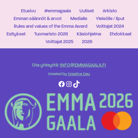
Etusivu
#emmagaala
Uutiset
Arkisto
Emman säännöt & arvot
Medialle
Yleisölle / liput
Rules and values of the Emma Award
Voittajat 2024
Esitykset
Tuomaristo 2026
Käsiohjelma
Ehdokkaat
Voittajat 2025
2026
Ota yhteyttä:
INFO@EMMAGAALA.FI
Created by
Creative Day