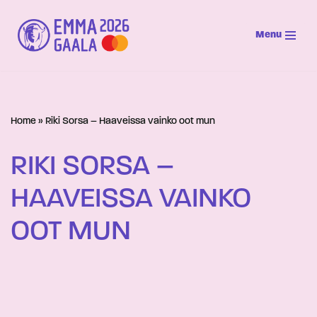
Menu
Siirry
suoraan
sisältöön
Home
»
Riki Sorsa – Haaveissa vainko oot mun
RIKI SORSA –
HAAVEISSA VAINKO
OOT MUN