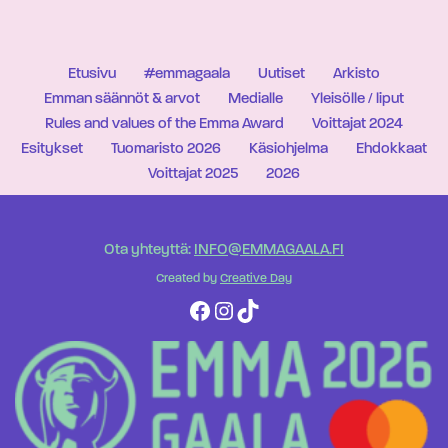
Etusivu
#emmagaala
Uutiset
Arkisto
Emman säännöt & arvot
Medialle
Yleisölle / liput
Rules and values of the Emma Award
Voittajat 2024
Esitykset
Tuomaristo 2026
Käsiohjelma
Ehdokkaat
Voittajat 2025
2026
Ota yhteyttä:
INFO@EMMAGAALA.FI
Created by
Creative Day