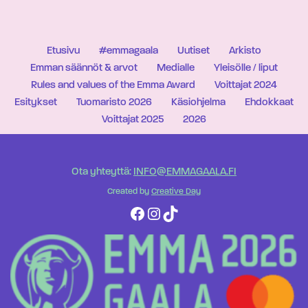
Etusivu
#emmagaala
Uutiset
Arkisto
Emman säännöt & arvot
Medialle
Yleisölle / liput
Rules and values of the Emma Award
Voittajat 2024
Esitykset
Tuomaristo 2026
Käsiohjelma
Ehdokkaat
Voittajat 2025
2026
Ota yhteyttä:
INFO@EMMAGAALA.FI
Created by
Creative Day