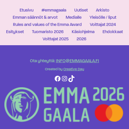
Etusivu
#emmagaala
Uutiset
Arkisto
Emman säännöt & arvot
Medialle
Yleisölle / liput
Rules and values of the Emma Award
Voittajat 2024
Esitykset
Tuomaristo 2026
Käsiohjelma
Ehdokkaat
Voittajat 2025
2026
Ota yhteyttä:
INFO@EMMAGAALA.FI
Created by
Creative Day