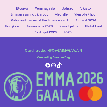
Etusivu
#emmagaala
Uutiset
Arkisto
Emman säännöt & arvot
Medialle
Yleisölle / liput
Rules and values of the Emma Award
Voittajat 2024
Esitykset
Tuomaristo 2026
Käsiohjelma
Ehdokkaat
Voittajat 2025
2026
Ota yhteyttä:
INFO@EMMAGAALA.FI
Created by
Creative Day