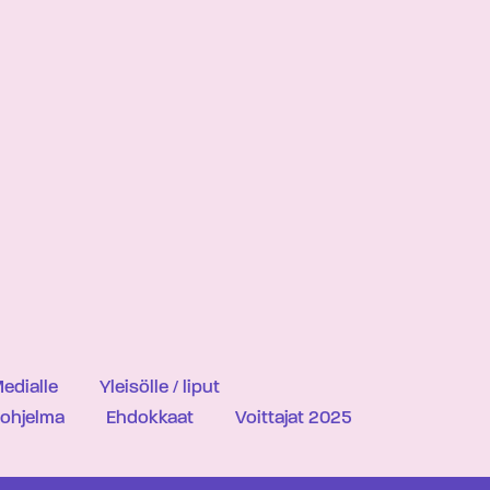
edialle
Yleisölle / liput
iohjelma
Ehdokkaat
Voittajat 2025