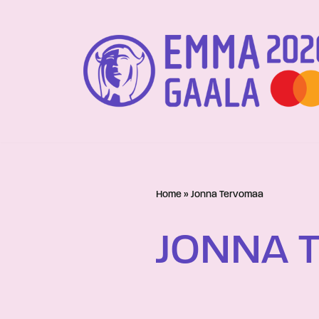
Siirry
suoraan
sisältöön
Home
»
Jonna Tervomaa
JONNA 