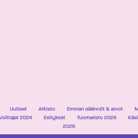
Uutiset
Arkisto
Emman säännöt & arvot
M
Voittajat 2024
Esitykset
Tuomaristo 2026
Käs
2026